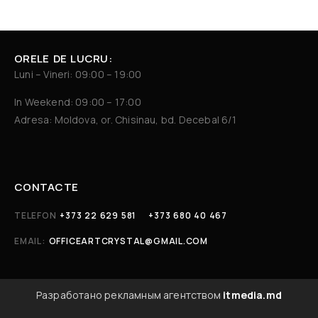
ORELE DE LUCRU:
Luni – Vineri: 09:00 – 19:00
In Weekend: 09:00 – 17:00
Adresa: Moldova, or. Chisinau, bd. Decebal 6/1
CONTACTE
TELEFON
+373 22 629 581
+373 680 40 467
EMAIL:
OFFICEARTCRYSTAL@GMAIL.COM
Разработано рекламным агентством
itmedia.md