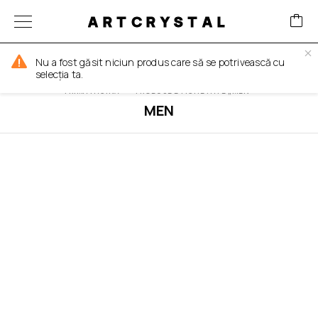
ARTCRYSTAL
FILTER
Nu a fost găsit niciun produs care să se potrivească cu
selecția ta.
PRIMA PAGINĂ
PRODUSE ETICHETATE „MEN”
MEN