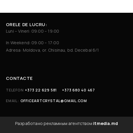
ORELE DE LUCRU:
Luni – Vineri: 09:00 – 19:00
In Weekend: 09:00 – 17:00
Adresa: Moldova, or. Chisinau, bd. Decebal 6/1
CONTACTE
TELEFON
+373 22 629 581
+373 680 40 467
EMAIL:
OFFICEARTCRYSTAL@GMAIL.COM
Разработано рекламным агентством
itmedia.md