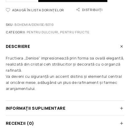
DISTRIBUIȚI
ADAUGĂ ÎN LISTA DORINȚELOR
SKU:
BOHEMIA/DENISE/B310
CATEGORII:
PENTRU DULCIURI
,
PENTRU FRUCTE
DESCRIERE
Fructiera „Denise” impresionează prin forma sa ovală elegantă,
realizată din cristal ceh strălucitor și decorată cu o organză
rafinată.
Va deveni cu siguranță un accent distins și elementul central
al oricărei mese, adăugând un plus de rafinament și farmec
aranjamentului.
INFORMAȚII SUPLIMENTARE
RECENZII (0)