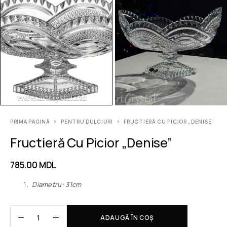
PRIMA PAGINĂ
PENTRU DULCIURI
FRUCTIERĂ CU PICIOR „DENISE”
Fructieră Cu Picior „Denise”
785.00
MDL
Diametru: 31сm
ADAUGĂ ÎN COȘ