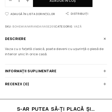
ADAUGĂ ÎN COȘ
DISTRIBUIȚI
ADAUGĂ ÎN LISTA DORINȚELOR
SKU:
BOHEMIA/MIRANDA/VASE205
CATEGORIE:
VAZĂ
DESCRIERE
Vaza cu o fațetă clasică, poate deveni cu ușurință o piesă de
interior unic în orice casă.
INFORMAȚII SUPLIMENTARE
RECENZII (0)
S-AR PUTEA SĂ-ȚI PLACĂ ȘI…