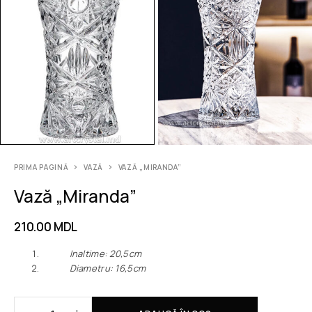
PRIMA PAGINĂ
VAZĂ
VAZĂ „MIRANDA”
Vază „Miranda”
210.00
MDL
Inaltime: 20,5cm
Diametru: 16,5cm