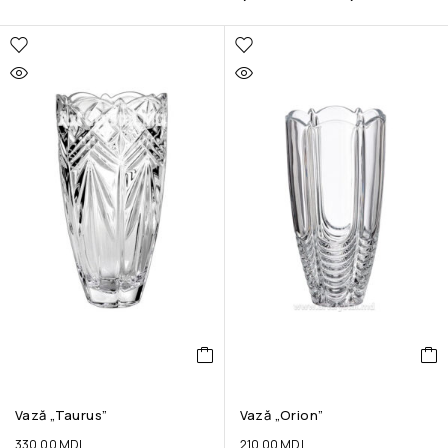
Vază „Taurus”
Vază „Orion”
330.00
MDL
210.00
MDL