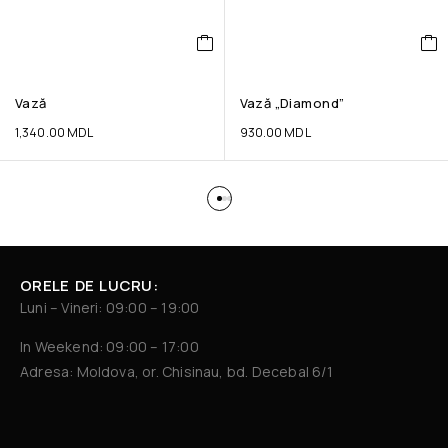
Vază
Vază „Diamond”
1,340.00
MDL
930.00
MDL
ORELE DE LUCRU:
Luni – Vineri: 09:00 – 19:00
In Weekend: 09:00 – 17:00
Adresa: Moldova, or. Chisinau, bd. Decebal 6/1