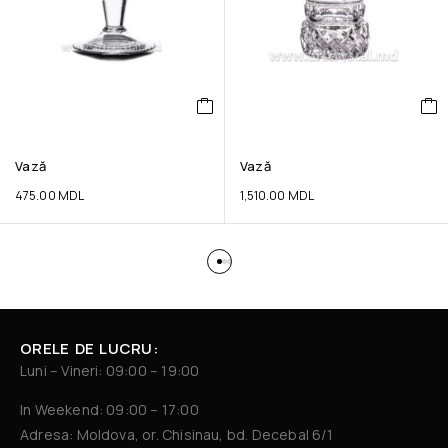
Vază
Vază
475.00
MDL
1,510.00
MDL
ORELE DE LUCRU:
Luni – Vineri: 09:00 – 19:00
In Weekend: 09:00 – 17:00
Adresa: Moldova, or. Chisinau, bd. Decebal 6/1