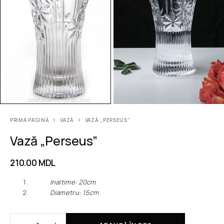
PRIMA PAGINĂ
VAZĂ
VAZĂ „PERSEUS”
Vază „Perseus”
210.00
MDL
Inaltime: 20cm
Diametru: 15cm