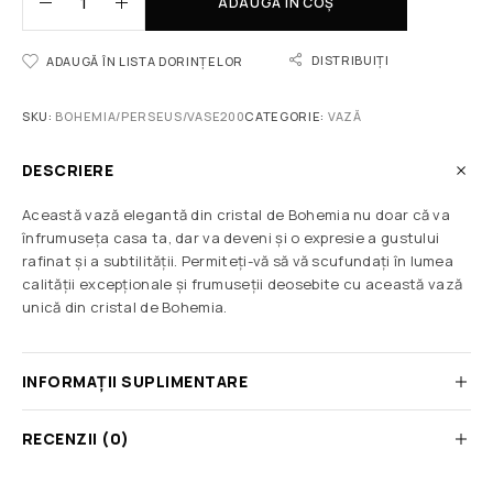
ADAUGĂ ÎN COȘ
DISTRIBUIȚI
ADAUGĂ ÎN LISTA DORINȚELOR
SKU:
BOHEMIA/PERSEUS/VASE200
CATEGORIE:
VAZĂ
DESCRIERE
Această vază elegantă din cristal de Bohemia nu doar că va
înfrumuseța casa ta, dar va deveni și o expresie a gustului
rafinat și a subtilității. Permiteți-vă să vă scufundați în lumea
calității excepționale și frumuseții deosebite cu această vază
unică din cristal de Bohemia.
INFORMAȚII SUPLIMENTARE
RECENZII (0)