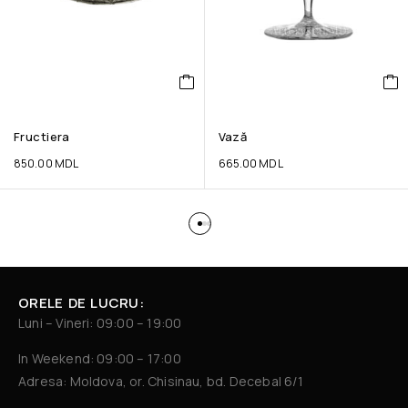
Fructiera
Vază
850.00
MDL
665.00
MDL
ORELE DE LUCRU:
Luni – Vineri: 09:00 – 19:00
In Weekend: 09:00 – 17:00
Adresa: Moldova, or. Chisinau, bd. Decebal 6/1