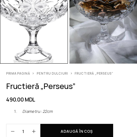
PRIMA PAGINĂ
PENTRU DULCIURI
FRUCTIERĂ „PERSEUS”
Fructieră „Perseus”
490.00
MDL
Diametru: 22сm
ADAUGĂ ÎN COȘ